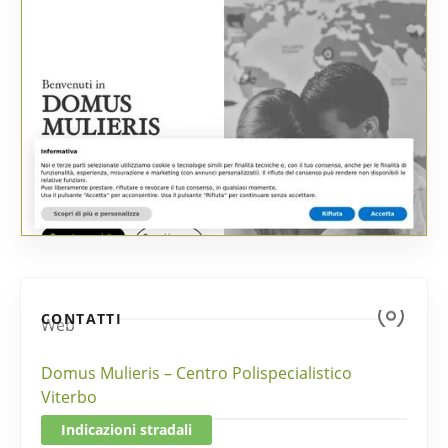
CONTATTI
Web
Domus Mulieris – Centro Polispecialistico
Viterbo
Indicazioni stradali