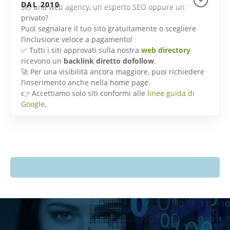
DAL 2010
Sei una web agency, un esperto SEO oppure un
privato?
Puoi segnalare il tuo sito gratuitamente o scegliere
l’inclusione veloce a pagamento!
✅ Tutti i siti approvati sulla nostra
web directory
ricevono un
backlink diretto dofollow
.
🚀 Per una visibilità ancora maggiore, puoi richiedere
l’inserimento anche nella home page.
👉 Accettiamo solo siti conformi alle
linee guida di
Google
.