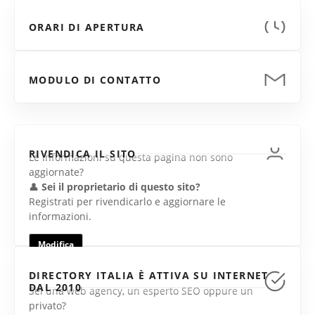
ORARI DI APERTURA
MODULO DI CONTATTO
RIVENDICA IL SITO
Le informazioni su questa pagina non sono
aggiornate?
👤
Sei il proprietario di questo sito?
Registrati per rivendicarlo e aggiornare le
informazioni.
Modifica
DIRECTORY ITALIA È ATTIVA SU INTERNET
DAL 2010
Sei una web agency, un esperto SEO oppure un
privato?