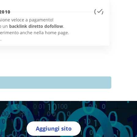
2010
lusione veloce a pagamento!
o un
backlink diretto dofollow
.
inserimento anche nella home page.
e
.
Aggiungi sito