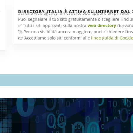
DIRECTORY ITALIA È ATTIVA SU INTERNET DAL 
Sei una web agency, un esperto SEO oppure un privato?
Puoi segnalare il tuo sito gratuitamente o scegliere l’inc
✅ Tutti i siti approvati sulla nostra
web directory
ricevon
🚀 Per una visibilità ancora maggiore, puoi richiedere l’
👉 Accettiamo solo siti conformi alle
linee guida di Googl