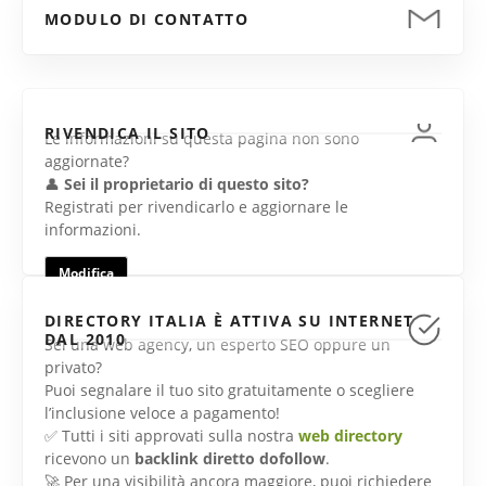
MODULO DI CONTATTO
RIVENDICA IL SITO
Le informazioni su questa pagina non sono
aggiornate?
👤
Sei il proprietario di questo sito?
Registrati per rivendicarlo e aggiornare le
informazioni.
Modifica
DIRECTORY ITALIA È ATTIVA SU INTERNET
DAL 2010
Sei una web agency, un esperto SEO oppure un
privato?
Puoi segnalare il tuo sito gratuitamente o scegliere
l’inclusione veloce a pagamento!
✅ Tutti i siti approvati sulla nostra
web directory
ricevono un
backlink diretto dofollow
.
🚀 Per una visibilità ancora maggiore, puoi richiedere