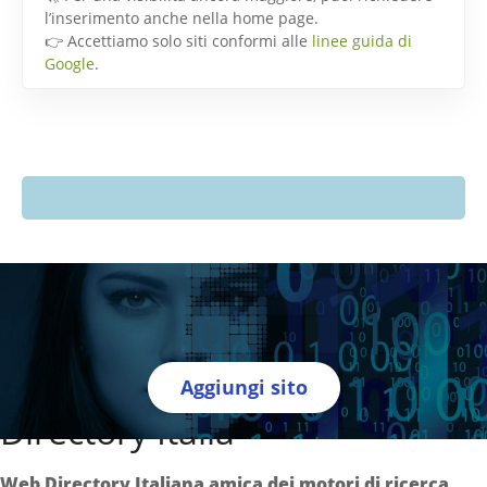
l’inserimento anche nella home page.
👉 Accettiamo solo siti conformi alle
linee guida di
Google
.
Aggiungi sito
Directory Italia
Web Directory Italiana
amica dei motori di ricerca
.