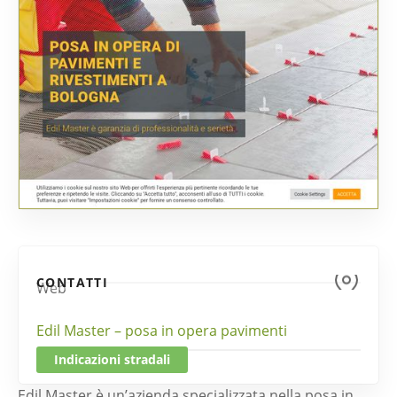
CONTATTI
Web
Edil Master – posa in opera pavimenti
Indicazioni stradali
Edil Master è un’azienda specializzata nella posa in