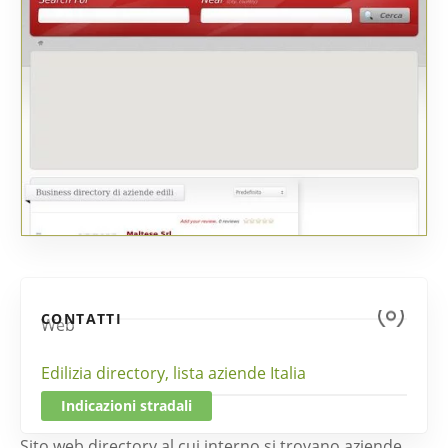
CONTATTI
Web
Edilizia directory, lista aziende Italia
Indicazioni stradali
Sito web directory al cui interno si trovano aziende