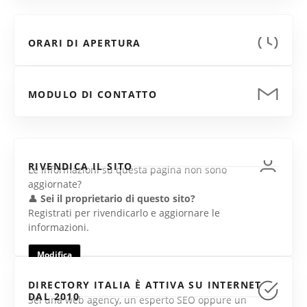
ORARI DI APERTURA
MODULO DI CONTATTO
RIVENDICA IL SITO
Le informazioni su questa pagina non sono
aggiornate?
👤
Sei il proprietario di questo sito?
Registrati per rivendicarlo e aggiornare le
informazioni.
Modifica
DIRECTORY ITALIA È ATTIVA SU INTERNET
DAL 2010
Sei una web agency, un esperto SEO oppure un