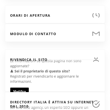
ORARI DI APERTURA
MODULO DI CONTATTO
RIVENDICA IL SITO
Le informazioni su questa pagina non sono
aggiornate?
👤
Sei il proprietario di questo sito?
Registrati per rivendicarlo e aggiornare le
informazioni.
Modifica
DIRECTORY ITALIA È ATTIVA SU INTERNET
DAL 2010
Sei una web agency, un esperto SEO oppure un