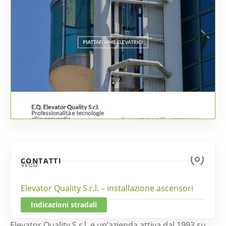
CONTATTI
Web
Elevator Quality S.r.l. – installazione ascensori
Indicazioni stradali
Elevator Quality S.r.l. e un’azienda attiva dal 1993 su