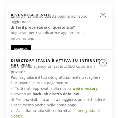
RIVENDICA IL SITO
Le informazioni su questa pagina non sono
aggiornate?
👤
Sei il proprietario di questo sito?
Registrati per rivendicarlo e aggiornare le
informazioni.
Modifica
DIRECTORY ITALIA È ATTIVA SU INTERNET
DAL 2010
Sei una web agency, un esperto SEO oppure un
privato?
Puoi segnalare il tuo sito gratuitamente o scegliere
l’inclusione veloce a pagamento!
✅ Tutti i siti approvati sulla nostra
web directory
ricevono un
backlink diretto dofollow
.
🚀 Per una visibilità ancora maggiore, puoi richiedere
l’inserimento anche nella home page.
👉 Accettiamo solo siti conformi alle
linee guida di
Google
.