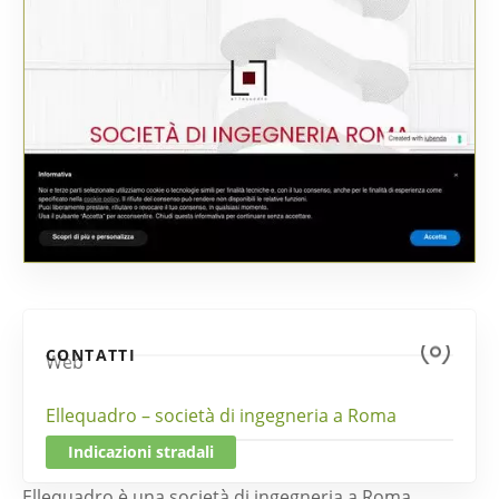
CONTATTI
Web
Ellequadro – società di ingegneria a Roma
Indicazioni stradali
Ellequadro è una società di ingegneria a Roma