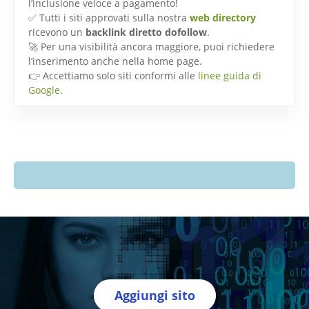
l’inclusione veloce a pagamento!
✅ Tutti i siti approvati sulla nostra
web directory
ricevono un
backlink diretto dofollow
.
🚀 Per una visibilità ancora maggiore, puoi richiedere
l’inserimento anche nella home page.
👉 Accettiamo solo siti conformi alle
linee guida di
Google
.
Aggiungi sito