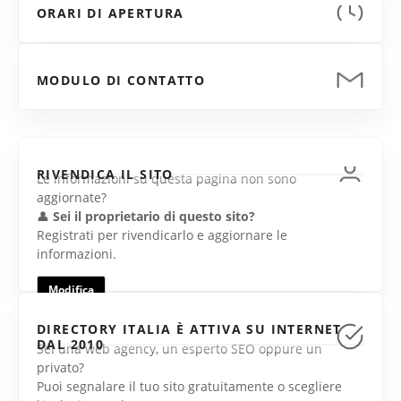
ORARI DI APERTURA
MODULO DI CONTATTO
RIVENDICA IL SITO
Le informazioni su questa pagina non sono
aggiornate?
👤
Sei il proprietario di questo sito?
Registrati per rivendicarlo e aggiornare le
informazioni.
Modifica
DIRECTORY ITALIA È ATTIVA SU INTERNET
DAL 2010
Sei una web agency, un esperto SEO oppure un
privato?
Puoi segnalare il tuo sito gratuitamente o scegliere