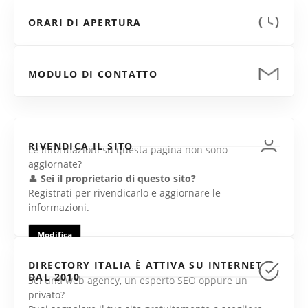
ORARI DI APERTURA
MODULO DI CONTATTO
RIVENDICA IL SITO
Le informazioni su questa pagina non sono
aggiornate?
👤
Sei il proprietario di questo sito?
Registrati per rivendicarlo e aggiornare le
informazioni.
Modifica
DIRECTORY ITALIA È ATTIVA SU INTERNET
DAL 2010
Sei una web agency, un esperto SEO oppure un
privato?