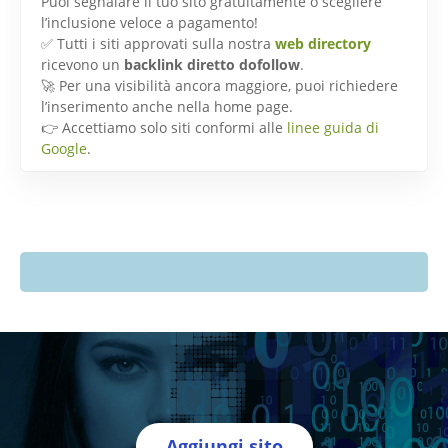
Puoi segnalare il tuo sito gratuitamente o scegliere
l’inclusione veloce a pagamento!
✅ Tutti i siti approvati sulla nostra
web directory
ricevono un
backlink diretto dofollow
.
🚀 Per una visibilità ancora maggiore, puoi richiedere
l’inserimento anche nella home page.
👉 Accettiamo solo siti conformi alle
linee guida di
Google
.
Aggiungi sito