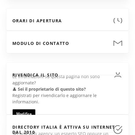
ORARI DI APERTURA
MODULO DI CONTATTO
RIVENDICA IL SITO
Le informazioni su questa pagina non sono
aggiornate?
👤
Sei il proprietario di questo sito?
Registrati per rivendicarlo e aggiornare le
informazioni.
Modifica
DIRECTORY ITALIA È ATTIVA SU INTERNET
DAL 2010
Sei una web agency, un esperto SEO oppure un