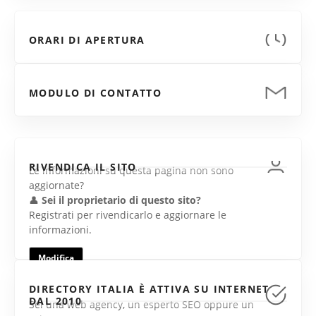
ORARI DI APERTURA
MODULO DI CONTATTO
RIVENDICA IL SITO
Le informazioni su questa pagina non sono
aggiornate?
👤
Sei il proprietario di questo sito?
Registrati per rivendicarlo e aggiornare le
informazioni.
Modifica
DIRECTORY ITALIA È ATTIVA SU INTERNET
DAL 2010
Sei una web agency, un esperto SEO oppure un