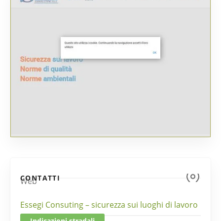
CONTATTI
Web
Essegi Consuting – sicurezza sui luoghi di lavoro
Indicazioni stradali