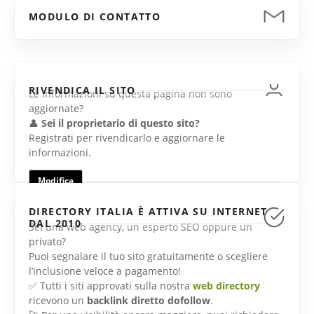
MODULO DI CONTATTO
RIVENDICA IL SITO
Le informazioni su questa pagina non sono
aggiornate?
👤
Sei il proprietario di questo sito?
Registrati per rivendicarlo e aggiornare le
informazioni.
Modifica
DIRECTORY ITALIA È ATTIVA SU INTERNET
DAL 2010
Sei una web agency, un esperto SEO oppure un
privato?
Puoi segnalare il tuo sito gratuitamente o scegliere
l’inclusione veloce a pagamento!
✅ Tutti i siti approvati sulla nostra
web directory
ricevono un
backlink diretto dofollow
.