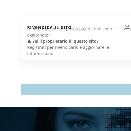
RIVENDICA IL SITO
Le informazioni su questa pagina non sono
aggiornate?
👤
Sei il proprietario di questo sito?
Registrati per rivendicarlo e aggiornare le
informazioni.