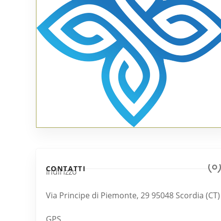
CONTATTI
Indirizzo
Via Principe di Piemonte, 29 95048 Scordia (CT)
GPS