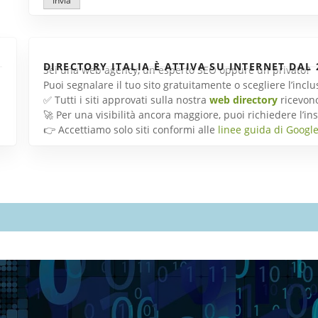
Invia
DIRECTORY ITALIA È ATTIVA SU INTERNET DAL 
Sei una web agency, un esperto SEO oppure un privato?
Puoi segnalare il tuo sito gratuitamente o scegliere l’inc
✅ Tutti i siti approvati sulla nostra
web directory
ricevon
🚀 Per una visibilità ancora maggiore, puoi richiedere l’
👉 Accettiamo solo siti conformi alle
linee guida di Googl