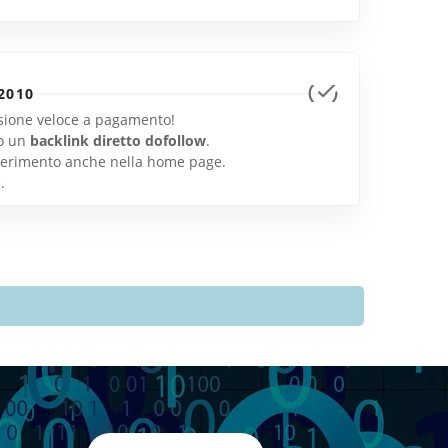
2010
lusione veloce a pagamento!
o un
backlink diretto dofollow
.
inserimento anche nella home page.
e
.