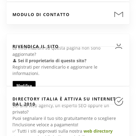
MODULO DI CONTATTO
RIVENDICA IL SITO
Le informazioni su questa pagina non sono
aggiornate?
👤
Sei il proprietario di questo sito?
Registrati per rivendicarlo e aggiornare le
informazioni.
Modifica
DIRECTORY ITALIA È ATTIVA SU INTERNET
DAL 2010
Sei una web agency, un esperto SEO oppure un
privato?
Puoi segnalare il tuo sito gratuitamente o scegliere
l’inclusione veloce a pagamento!
✅ Tutti i siti approvati sulla nostra
web directory