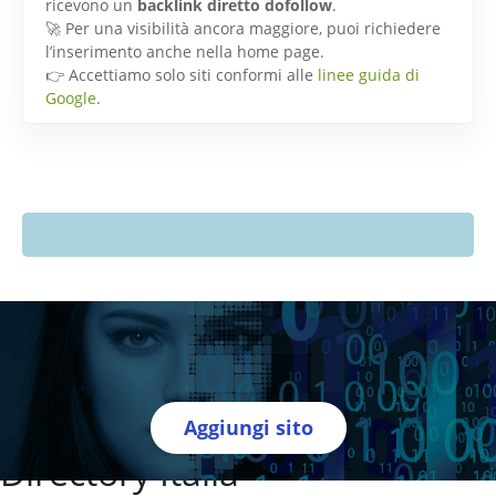
ricevono un
backlink diretto dofollow
.
🚀 Per una visibilità ancora maggiore, puoi richiedere
l’inserimento anche nella home page.
👉 Accettiamo solo siti conformi alle
linee guida di
Google
.
Aggiungi sito
Directory Italia