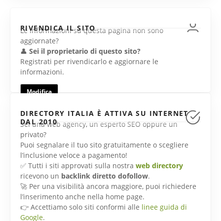
RIVENDICA IL SITO
Le informazioni su questa pagina non sono
aggiornate?
👤
Sei il proprietario di questo sito?
Registrati per rivendicarlo e aggiornare le
informazioni.
Modifica
DIRECTORY ITALIA È ATTIVA SU INTERNET
DAL 2010
Sei una web agency, un esperto SEO oppure un
privato?
Puoi segnalare il tuo sito gratuitamente o scegliere
l’inclusione veloce a pagamento!
✅ Tutti i siti approvati sulla nostra
web directory
ricevono un
backlink diretto dofollow
.
🚀 Per una visibilità ancora maggiore, puoi richiedere
l’inserimento anche nella home page.
👉 Accettiamo solo siti conformi alle
linee guida di
Google
.