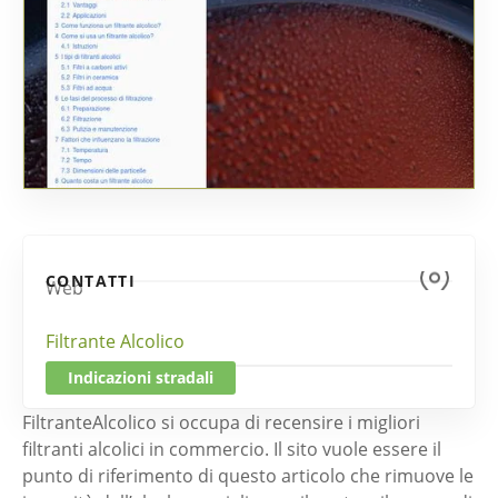
CONTATTI
Web
Filtrante Alcolico
Indicazioni stradali
FiltranteAlcolico si occupa di recensire i migliori
filtranti alcolici in commercio. Il sito vuole essere il
punto di riferimento di questo articolo che rimuove le