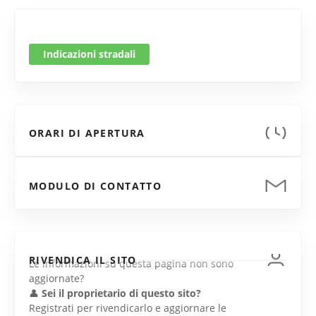
Indicazioni stradali
ORARI DI APERTURA
MODULO DI CONTATTO
RIVENDICA IL SITO
Le informazioni su questa pagina non sono
aggiornate?
👤
Sei il proprietario di questo sito?
Registrati per rivendicarlo e aggiornare le