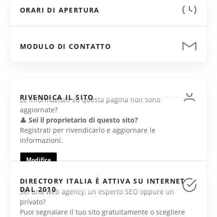
ORARI DI APERTURA
MODULO DI CONTATTO
RIVENDICA IL SITO
Le informazioni su questa pagina non sono
aggiornate?
👤
Sei il proprietario di questo sito?
Registrati per rivendicarlo e aggiornare le
informazioni.
Modifica
DIRECTORY ITALIA È ATTIVA SU INTERNET
DAL 2010
Sei una web agency, un esperto SEO oppure un
privato?
Puoi segnalare il tuo sito gratuitamente o scegliere