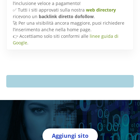
l’inclusione veloce a pagamento!
✅ Tutti i siti approvati sulla nostra
web directory
ricevono un
backlink diretto dofollow
.
🚀 Per una visibilità ancora maggiore, puoi richiedere
l’inserimento anche nella home page.
👉 Accettiamo solo siti conformi alle
linee guida di
Google
.
Aggiungi sito