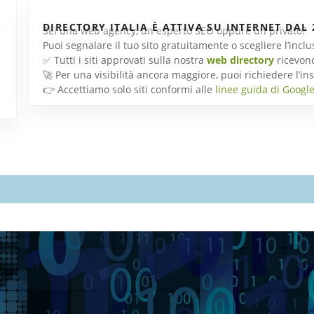
DIRECTORY ITALIA È ATTIVA SU INTERNET DAL 
Sei una web agency, un esperto SEO oppure un privato?
Puoi segnalare il tuo sito gratuitamente o scegliere l’inc
✅ Tutti i siti approvati sulla nostra
web directory
ricevon
🚀 Per una visibilità ancora maggiore, puoi richiedere l’
👉 Accettiamo solo siti conformi alle
linee guida di Googl