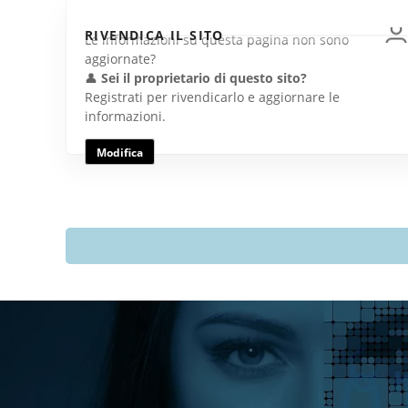
RIVENDICA IL SITO
Le informazioni su questa pagina non sono
aggiornate?
👤
Sei il proprietario di questo sito?
Registrati per rivendicarlo e aggiornare le
informazioni.
Modifica