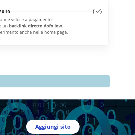
2010
lusione veloce a pagamento!
o un
backlink diretto dofollow
.
inserimento anche nella home page.
e
.
Aggiungi sito