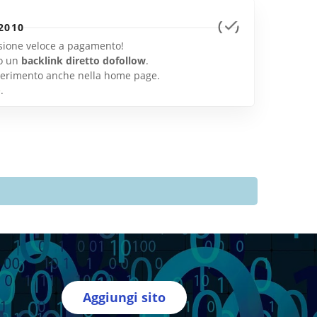
2010
lusione veloce a pagamento!
o un
backlink diretto dofollow
.
inserimento anche nella home page.
e
.
Aggiungi sito