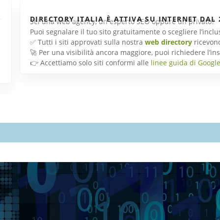
DIRECTORY ITALIA È ATTIVA SU INTERNET DAL 
Sei una web agency, un esperto SEO oppure un privato?
Puoi segnalare il tuo sito gratuitamente o scegliere l’inc
✅ Tutti i siti approvati sulla nostra
web directory
ricevon
🚀 Per una visibilità ancora maggiore, puoi richiedere l’
👉 Accettiamo solo siti conformi alle
linee guida di Googl