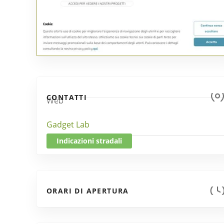
CONTATTI
Web
Gadget Lab
Indicazioni stradali
ORARI DI APERTURA