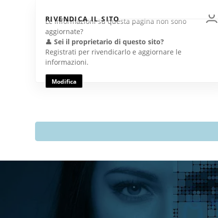
RIVENDICA IL SITO
Le informazioni su questa pagina non sono
aggiornate?
👤
Sei il proprietario di questo sito?
Registrati per rivendicarlo e aggiornare le
informazioni.
Modifica