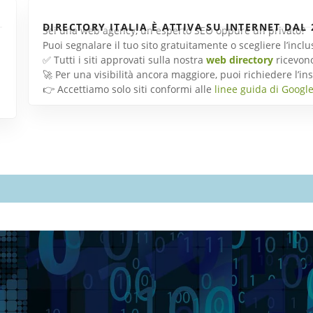
DIRECTORY ITALIA È ATTIVA SU INTERNET DAL 
Sei una web agency, un esperto SEO oppure un privato?
Puoi segnalare il tuo sito gratuitamente o scegliere l’inc
✅ Tutti i siti approvati sulla nostra
web directory
ricevon
🚀 Per una visibilità ancora maggiore, puoi richiedere l’
👉 Accettiamo solo siti conformi alle
linee guida di Googl