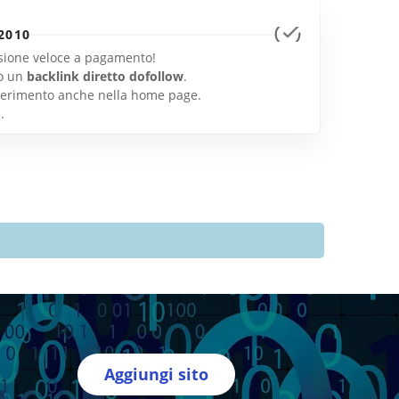
2010
lusione veloce a pagamento!
o un
backlink diretto dofollow
.
inserimento anche nella home page.
e
.
Aggiungi sito