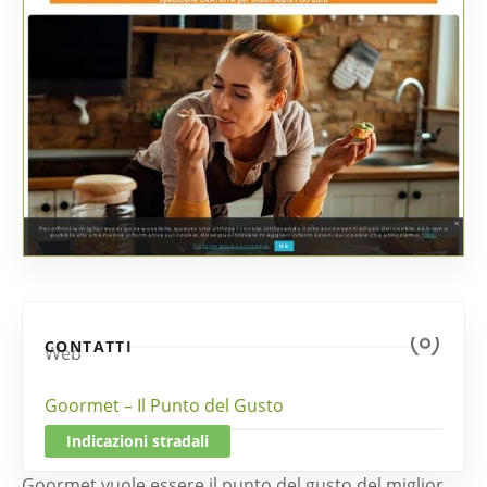
CONTATTI
Web
Goormet – Il Punto del Gusto
Indicazioni stradali
Goormet vuole essere il punto del gusto del miglior