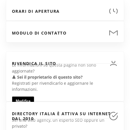
ORARI DI APERTURA
MODULO DI CONTATTO
RIVENDICA IL SITO
Le informazioni su questa pagina non sono
aggiornate?
👤
Sei il proprietario di questo sito?
Registrati per rivendicarlo e aggiornare le
informazioni.
Modifica
DIRECTORY ITALIA È ATTIVA SU INTERNET
DAL 2010
Sei una web agency, un esperto SEO oppure un
privato?