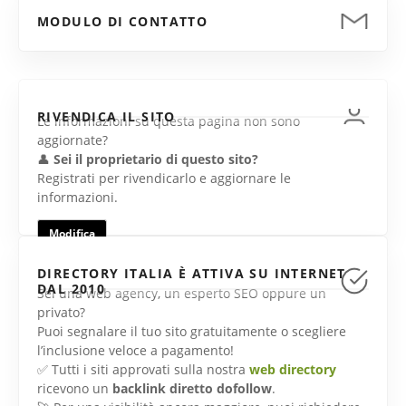
MODULO DI CONTATTO
RIVENDICA IL SITO
Le informazioni su questa pagina non sono
aggiornate?
👤
Sei il proprietario di questo sito?
Registrati per rivendicarlo e aggiornare le
informazioni.
Modifica
DIRECTORY ITALIA È ATTIVA SU INTERNET
DAL 2010
Sei una web agency, un esperto SEO oppure un
privato?
Puoi segnalare il tuo sito gratuitamente o scegliere
l’inclusione veloce a pagamento!
✅ Tutti i siti approvati sulla nostra
web directory
ricevono un
backlink diretto dofollow
.