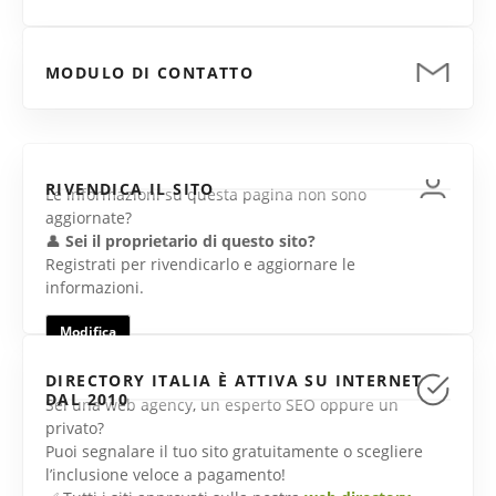
MODULO DI CONTATTO
RIVENDICA IL SITO
Le informazioni su questa pagina non sono
aggiornate?
👤
Sei il proprietario di questo sito?
Registrati per rivendicarlo e aggiornare le
informazioni.
Modifica
DIRECTORY ITALIA È ATTIVA SU INTERNET
DAL 2010
Sei una web agency, un esperto SEO oppure un
privato?
Puoi segnalare il tuo sito gratuitamente o scegliere
l’inclusione veloce a pagamento!