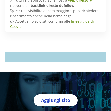
✅ Tutti i siti approvati sulla nostra
web directory
ricevono un
backlink diretto dofollow
.
🚀 Per una visibilità ancora maggiore, puoi richiedere
l’inserimento anche nella home page.
👉 Accettiamo solo siti conformi alle
linee guida di
Google
.
Aggiungi sito
Directory Italia