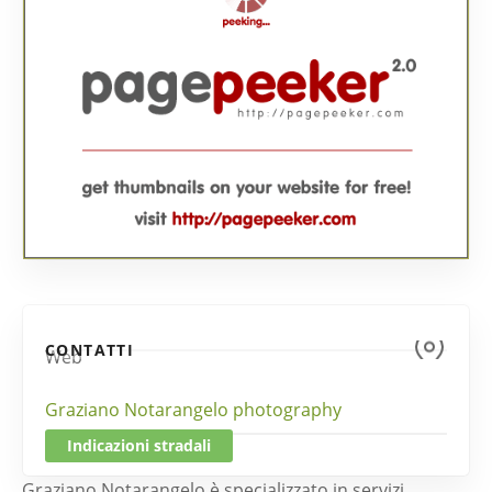
CONTATTI
Web
Graziano Notarangelo photography
Indicazioni stradali
Graziano Notarangelo è specializzato in servizi