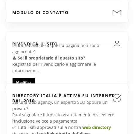
MODULO DI CONTATTO
RIVENDICA IL SITO
Le informazioni su questa pagina non sono
aggiornate?
👤
Sei il proprietario di questo sito?
Registrati per rivendicarlo e aggiornare le
informazioni.
Modifica
DIRECTORY ITALIA È ATTIVA SU INTERNET
DAL 2010
Sei una web agency, un esperto SEO oppure un
privato?
Puoi segnalare il tuo sito gratuitamente o scegliere
l’inclusione veloce a pagamento!
✅ Tutti i siti approvati sulla nostra
web directory
ricevono un
backlink diretto dofollow
.