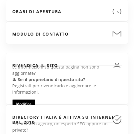
ORARI DI APERTURA
MODULO DI CONTATTO
RIVENDICA IL SITO
Le informazioni su questa pagina non sono
aggiornate?
👤
Sei il proprietario di questo sito?
Registrati per rivendicarlo e aggiornare le
informazioni.
Modifica
DIRECTORY ITALIA È ATTIVA SU INTERNET
DAL 2010
Sei una web agency, un esperto SEO oppure un
privato?