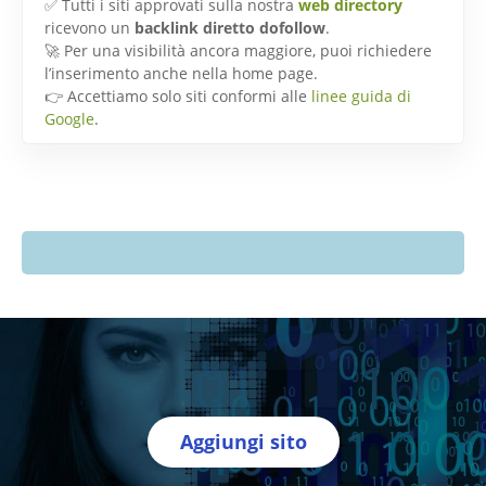
✅ Tutti i siti approvati sulla nostra
web directory
ricevono un
backlink diretto dofollow
.
🚀 Per una visibilità ancora maggiore, puoi richiedere
l’inserimento anche nella home page.
👉 Accettiamo solo siti conformi alle
linee guida di
Google
.
Aggiungi sito
Directory Italia