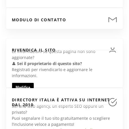
MODULO DI CONTATTO
RIVENDICA IL SITO
Le informazioni su questa pagina non sono
aggiornate?
👤
Sei il proprietario di questo sito?
Registrati per rivendicarlo e aggiornare le
informazioni.
Modifica
DIRECTORY ITALIA È ATTIVA SU INTERNET
DAL 2010
Sei una web agency, un esperto SEO oppure un
privato?
Puoi segnalare il tuo sito gratuitamente o scegliere
l’inclusione veloce a pagamento!