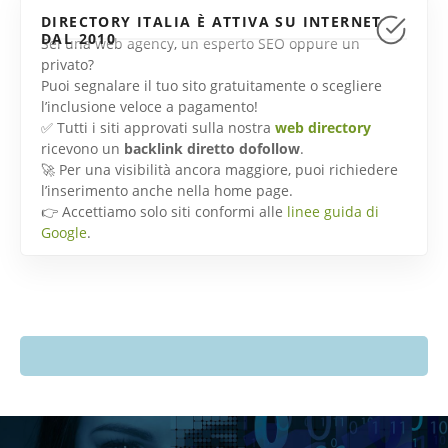
DIRECTORY ITALIA È ATTIVA SU INTERNET
DAL 2010
Sei una web agency, un esperto SEO oppure un
privato?
Puoi segnalare il tuo sito gratuitamente o scegliere
l’inclusione veloce a pagamento!
✅ Tutti i siti approvati sulla nostra
web directory
ricevono un
backlink diretto dofollow
.
🚀 Per una visibilità ancora maggiore, puoi richiedere
l’inserimento anche nella home page.
👉 Accettiamo solo siti conformi alle
linee guida di
Google
.