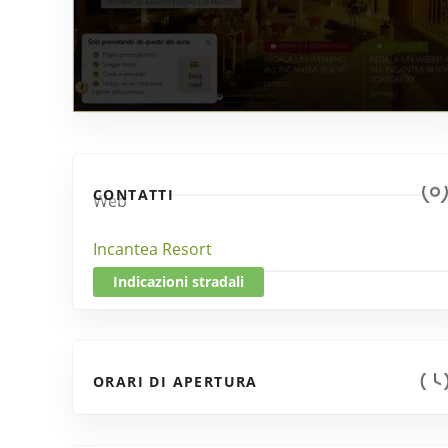
CONTATTI
Web
Incantea Resort
Indicazioni stradali
ORARI DI APERTURA