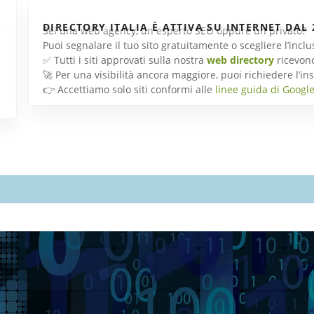
DIRECTORY ITALIA È ATTIVA SU INTERNET DAL 
Sei una web agency, un esperto SEO oppure un privato?
Puoi segnalare il tuo sito gratuitamente o scegliere l’inc
✅ Tutti i siti approvati sulla nostra
web directory
ricevon
🚀 Per una visibilità ancora maggiore, puoi richiedere l’
👉 Accettiamo solo siti conformi alle
linee guida di Googl