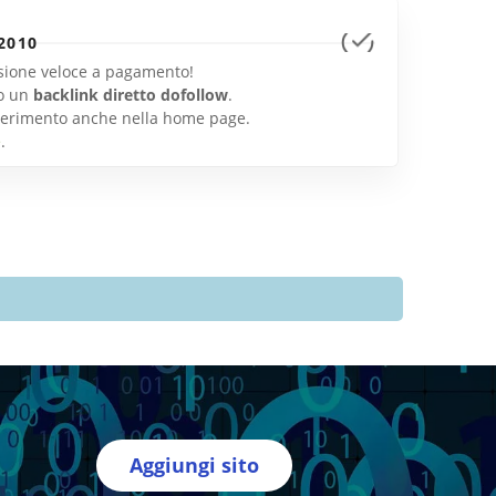
2010
lusione veloce a pagamento!
o un
backlink diretto dofollow
.
inserimento anche nella home page.
e
.
Aggiungi sito