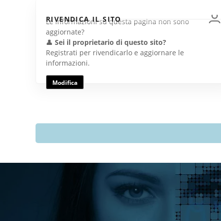
RIVENDICA IL SITO
Le informazioni su questa pagina non sono
aggiornate?
👤
Sei il proprietario di questo sito?
Registrati per rivendicarlo e aggiornare le
informazioni.
Modifica