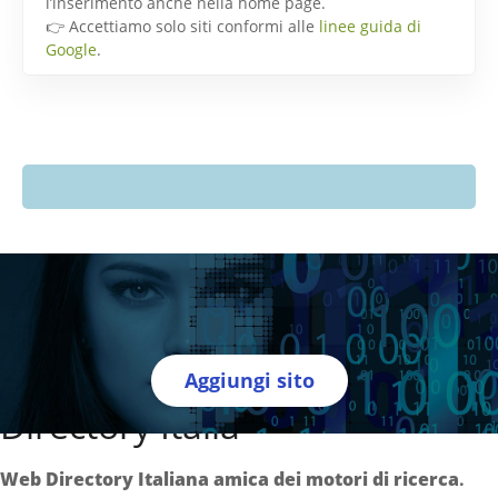
l’inserimento anche nella home page.
👉 Accettiamo solo siti conformi alle
linee guida di
Google
.
Aggiungi sito
Directory Italia
Web Directory Italiana
amica dei motori di ricerca
.