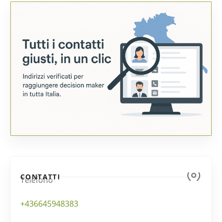
CONTATTI
Telefono
+436645948383