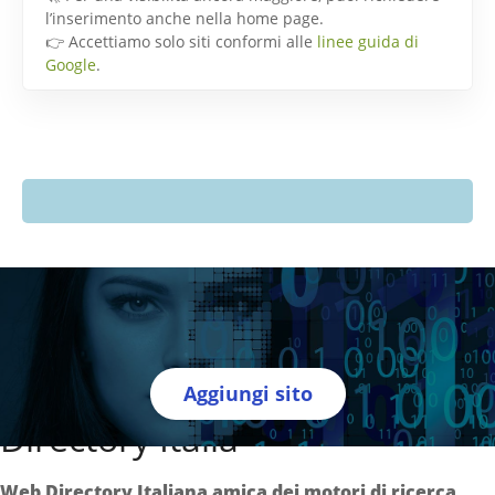
l’inserimento anche nella home page.
👉 Accettiamo solo siti conformi alle
linee guida di
Google
.
Aggiungi sito
Directory Italia
Web Directory Italiana
amica dei motori di ricerca
.