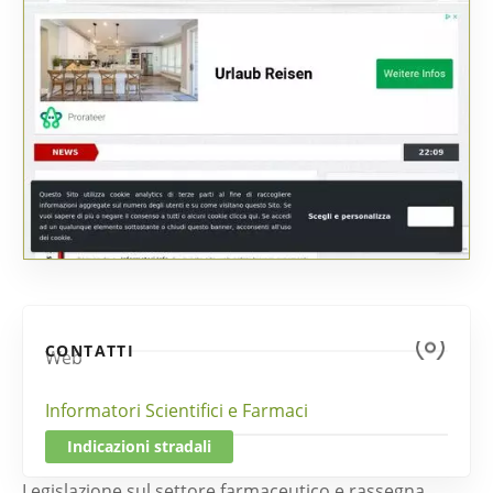
CONTATTI
Web
Informatori Scientifici e Farmaci
Indicazioni stradali
Legislazione sul settore farmaceutico e rassegna