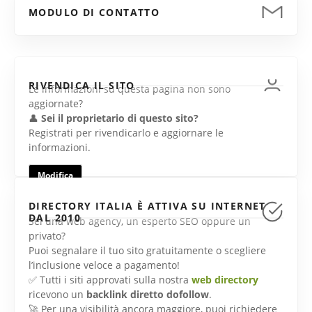
MODULO DI CONTATTO
RIVENDICA IL SITO
Le informazioni su questa pagina non sono
aggiornate?
👤
Sei il proprietario di questo sito?
Registrati per rivendicarlo e aggiornare le
informazioni.
Modifica
DIRECTORY ITALIA È ATTIVA SU INTERNET
DAL 2010
Sei una web agency, un esperto SEO oppure un
privato?
Puoi segnalare il tuo sito gratuitamente o scegliere
l’inclusione veloce a pagamento!
✅ Tutti i siti approvati sulla nostra
web directory
ricevono un
backlink diretto dofollow
.
🚀 Per una visibilità ancora maggiore, puoi richiedere