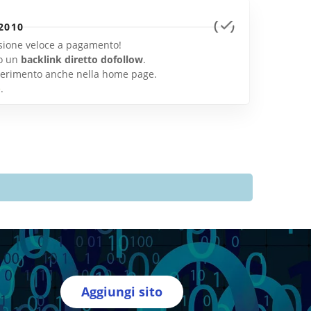
2010
lusione veloce a pagamento!
o un
backlink diretto dofollow
.
inserimento anche nella home page.
e
.
Aggiungi sito