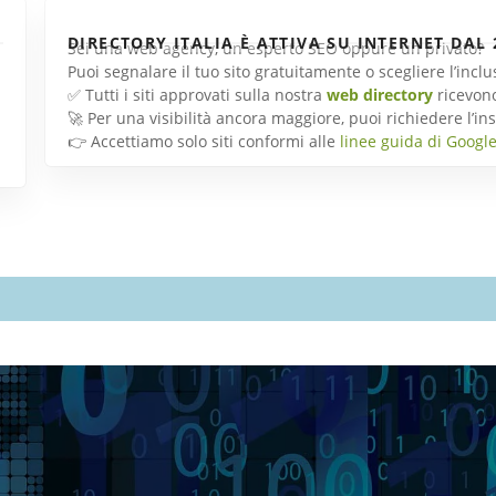
DIRECTORY ITALIA È ATTIVA SU INTERNET DAL 
Sei una web agency, un esperto SEO oppure un privato?
Puoi segnalare il tuo sito gratuitamente o scegliere l’inc
✅ Tutti i siti approvati sulla nostra
web directory
ricevon
🚀 Per una visibilità ancora maggiore, puoi richiedere l’
👉 Accettiamo solo siti conformi alle
linee guida di Googl