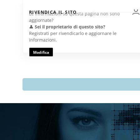
RIVENDICA IL SITO
Le informazioni su questa pagina non sono
aggiornate?
👤
Sei il proprietario di questo sito?
Registrati per rivendicarlo e aggiornare le
informazioni.
Modifica