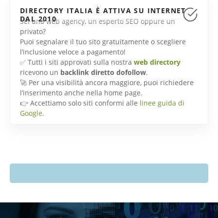
DIRECTORY ITALIA È ATTIVA SU INTERNET
DAL 2010
Sei una web agency, un esperto SEO oppure un
privato?
Puoi segnalare il tuo sito gratuitamente o scegliere
l’inclusione veloce a pagamento!
✅ Tutti i siti approvati sulla nostra
web directory
ricevono un
backlink diretto dofollow
.
🚀 Per una visibilità ancora maggiore, puoi richiedere
l’inserimento anche nella home page.
👉 Accettiamo solo siti conformi alle
linee guida di
Google
.