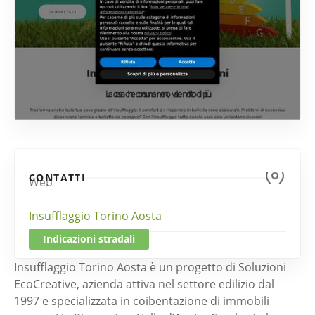
CONTATTI
Web
Insufflaggio Torino Aosta
Indicazioni stradali
Insufflaggio Torino Aosta è un progetto di Soluzioni
EcoCreative, azienda attiva nel settore edilizio dal
1997 e specializzata in coibentazione di immobili