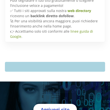
Puoi segnalare il tuo sito gratuitamente o scegliere
l’inclusione veloce a pagamento!
✅ Tutti i siti approvati sulla nostra
web directory
ricevono un
backlink diretto dofollow
.
🚀 Per una visibilità ancora maggiore, puoi richiedere
l’inserimento anche nella home page.
👉 Accettiamo solo siti conformi alle
linee guida di
Google
.
Aggiungi sito