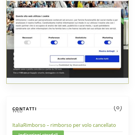
CONTATTI
Web
ItaliaRimborso – rimborso per volo cancellato
Indicazioni stradali