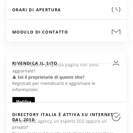
ORARI DI APERTURA
MODULO DI CONTATTO
RIVENDICA IL SITO
Le informazioni su questa pagina non sono
aggiornate?
👤
Sei il proprietario di questo sito?
Registrati per rivendicarlo e aggiornare le
informazioni.
Modifica
DIRECTORY ITALIA È ATTIVA SU INTERNET
DAL 2010
Sei una web agency, un esperto SEO oppure un
privato?