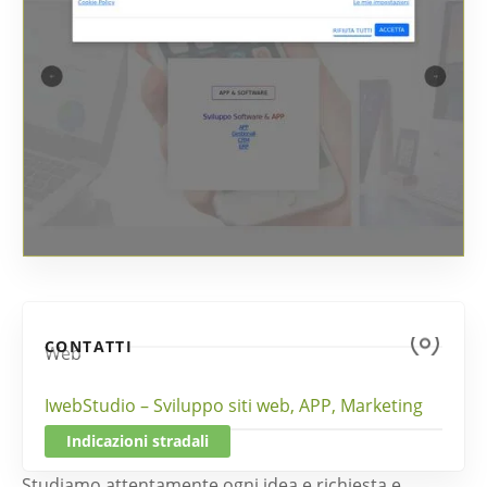
CONTATTI
Web
IwebStudio – Sviluppo siti web, APP, Marketing
Indicazioni stradali
Studiamo attentamente ogni idea e richiesta e