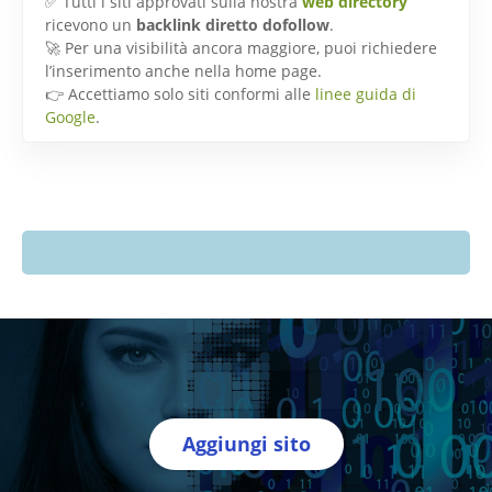
✅ Tutti i siti approvati sulla nostra
web directory
ricevono un
backlink diretto dofollow
.
🚀 Per una visibilità ancora maggiore, puoi richiedere
l’inserimento anche nella home page.
👉 Accettiamo solo siti conformi alle
linee guida di
Google
.
Aggiungi sito
Directory Italia