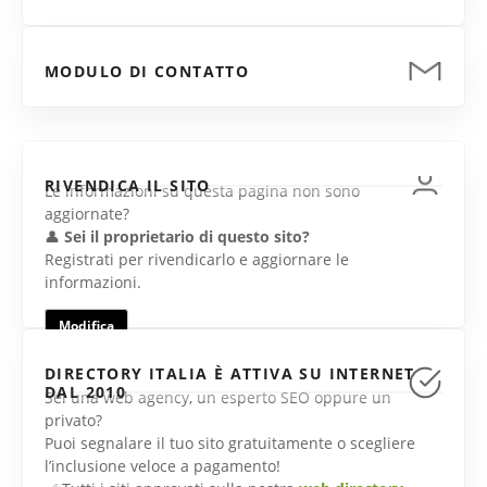
MODULO DI CONTATTO
RIVENDICA IL SITO
Le informazioni su questa pagina non sono
aggiornate?
👤
Sei il proprietario di questo sito?
Registrati per rivendicarlo e aggiornare le
informazioni.
Modifica
DIRECTORY ITALIA È ATTIVA SU INTERNET
DAL 2010
Sei una web agency, un esperto SEO oppure un
privato?
Puoi segnalare il tuo sito gratuitamente o scegliere
l’inclusione veloce a pagamento!