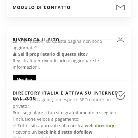
MODULO DI CONTATTO
RIVENDICA IL SITO
Le informazioni su questa pagina non sono
aggiornate?
👤
Sei il proprietario di questo sito?
Registrati per rivendicarlo e aggiornare le
informazioni.
Modifica
DIRECTORY ITALIA È ATTIVA SU INTERNET
DAL 2010
Sei una web agency, un esperto SEO oppure un
privato?
Puoi segnalare il tuo sito gratuitamente o scegliere
l’inclusione veloce a pagamento!
✅ Tutti i siti approvati sulla nostra
web directory
ricevono un
backlink diretto dofollow
.