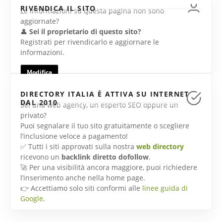
RIVENDICA IL SITO
Le informazioni su questa pagina non sono
aggiornate?
👤
Sei il proprietario di questo sito?
Registrati per rivendicarlo e aggiornare le
informazioni.
Modifica
DIRECTORY ITALIA È ATTIVA SU INTERNET
DAL 2010
Sei una web agency, un esperto SEO oppure un
privato?
Puoi segnalare il tuo sito gratuitamente o scegliere
l’inclusione veloce a pagamento!
✅ Tutti i siti approvati sulla nostra
web directory
ricevono un
backlink diretto dofollow
.
🚀 Per una visibilità ancora maggiore, puoi richiedere
l’inserimento anche nella home page.
👉 Accettiamo solo siti conformi alle
linee guida di
Google
.