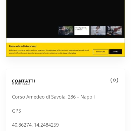
CONTATTI
Indirizzo
Corso Amedeo di Savoia, 286 – Napoli
GPS
40.86274, 14.2484259