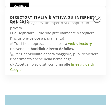
Modifica
DIRECTORY ITALIA È ATTIVA SU INTERNET
DAL 2010
Sei una web agency, un esperto SEO oppure un
privato?
Puoi segnalare il tuo sito gratuitamente o scegliere
l’inclusione veloce a pagamento!
✅ Tutti i siti approvati sulla nostra
web directory
ricevono un
backlink diretto dofollow
.
🚀 Per una visibilità ancora maggiore, puoi richiedere
l’inserimento anche nella home page.
👉 Accettiamo solo siti conformi alle
linee guida di
Google
.