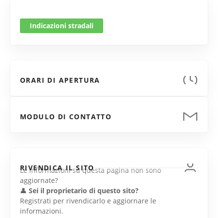
Indicazioni stradali
ORARI DI APERTURA
MODULO DI CONTATTO
RIVENDICA IL SITO
Le informazioni su questa pagina non sono
aggiornate?
👤
Sei il proprietario di questo sito?
Registrati per rivendicarlo e aggiornare le
informazioni.