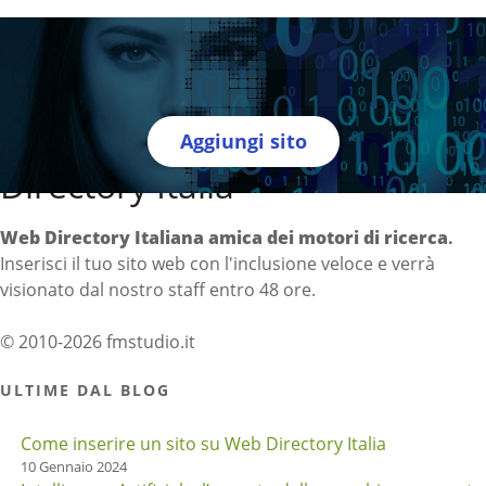
Aggiungi sito
Directory Italia
Web Directory Italiana
amica dei motori di ricerca
.
Inserisci il tuo sito web con l'inclusione veloce e verrà
visionato dal nostro staff entro 48 ore.
© 2010-2026 fmstudio.it
ULTIME DAL BLOG
Come inserire un sito su Web Directory Italia
10 Gennaio 2024