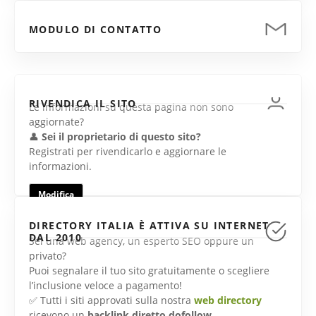
MODULO DI CONTATTO
RIVENDICA IL SITO
Le informazioni su questa pagina non sono
aggiornate?
👤
Sei il proprietario di questo sito?
Registrati per rivendicarlo e aggiornare le
informazioni.
Modifica
DIRECTORY ITALIA È ATTIVA SU INTERNET
DAL 2010
Sei una web agency, un esperto SEO oppure un
privato?
Puoi segnalare il tuo sito gratuitamente o scegliere
l’inclusione veloce a pagamento!
✅ Tutti i siti approvati sulla nostra
web directory
ricevono un
backlink diretto dofollow
.