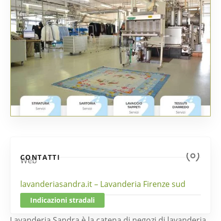
CONTATTI
Web
lavanderiasandra.it – Lavanderia Firenze sud
Indicazioni stradali
Lavanderia Sandra è la catena di negozi di lavanderia