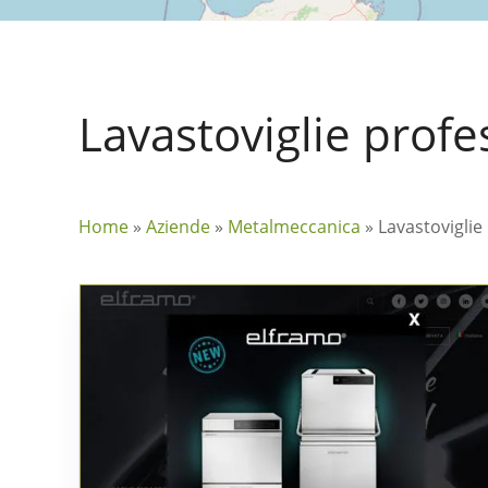
Lavastoviglie profe
Home
»
Aziende
»
Metalmeccanica
»
Lavastoviglie