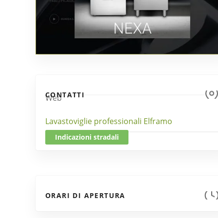
CONTATTI
Web
Lavastoviglie professionali Elframo
Indicazioni stradali
ORARI DI APERTURA