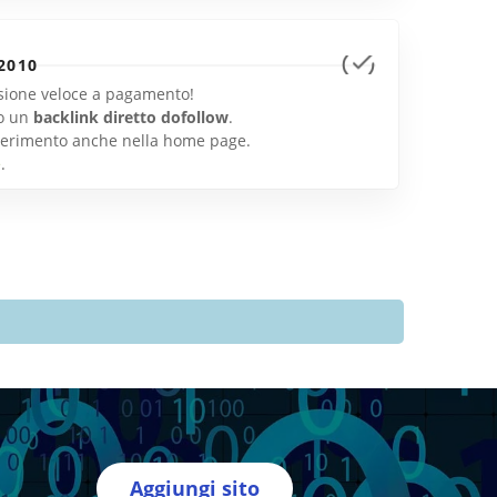
2010
lusione veloce a pagamento!
o un
backlink diretto dofollow
.
inserimento anche nella home page.
e
.
Aggiungi sito