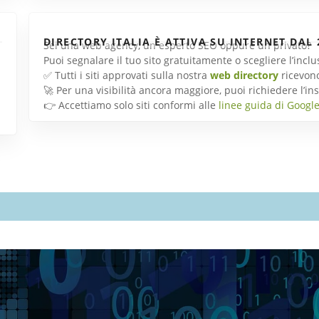
DIRECTORY ITALIA È ATTIVA SU INTERNET DAL 
Sei una web agency, un esperto SEO oppure un privato?
Puoi segnalare il tuo sito gratuitamente o scegliere l’inc
✅ Tutti i siti approvati sulla nostra
web directory
ricevon
🚀 Per una visibilità ancora maggiore, puoi richiedere l’
👉 Accettiamo solo siti conformi alle
linee guida di Googl