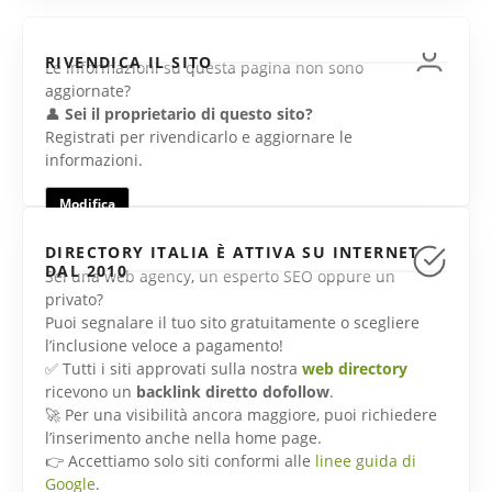
RIVENDICA IL SITO
Le informazioni su questa pagina non sono
aggiornate?
👤
Sei il proprietario di questo sito?
Registrati per rivendicarlo e aggiornare le
informazioni.
Modifica
DIRECTORY ITALIA È ATTIVA SU INTERNET
DAL 2010
Sei una web agency, un esperto SEO oppure un
privato?
Puoi segnalare il tuo sito gratuitamente o scegliere
l’inclusione veloce a pagamento!
✅ Tutti i siti approvati sulla nostra
web directory
ricevono un
backlink diretto dofollow
.
🚀 Per una visibilità ancora maggiore, puoi richiedere
l’inserimento anche nella home page.
👉 Accettiamo solo siti conformi alle
linee guida di
Google
.