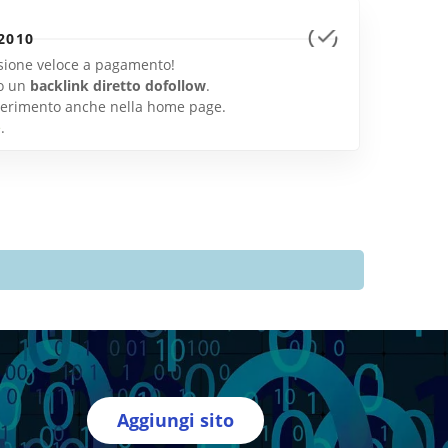
2010
lusione veloce a pagamento!
o un
backlink diretto dofollow
.
inserimento anche nella home page.
e
.
Aggiungi sito