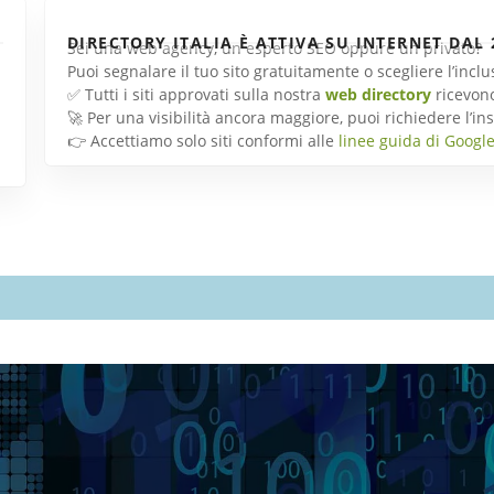
DIRECTORY ITALIA È ATTIVA SU INTERNET DAL 
Sei una web agency, un esperto SEO oppure un privato?
Puoi segnalare il tuo sito gratuitamente o scegliere l’inc
✅ Tutti i siti approvati sulla nostra
web directory
ricevon
🚀 Per una visibilità ancora maggiore, puoi richiedere l’
👉 Accettiamo solo siti conformi alle
linee guida di Googl