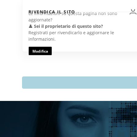
RIVENDICA IL SITO
Le informazioni su questa pagina non sono
aggiornate?
👤
Sei il proprietario di questo sito?
Registrati per rivendicarlo e aggiornare le
informazioni.
Modifica