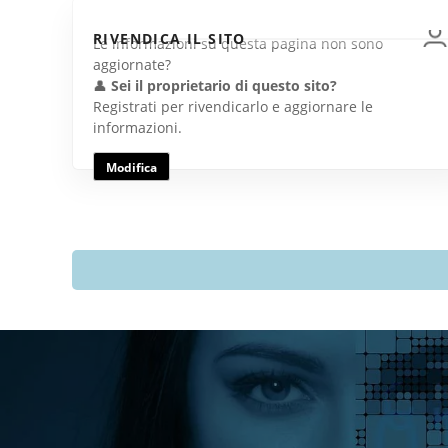
RIVENDICA IL SITO
Le informazioni su questa pagina non sono
aggiornate?
👤
Sei il proprietario di questo sito?
Registrati per rivendicarlo e aggiornare le
informazioni.
Modifica