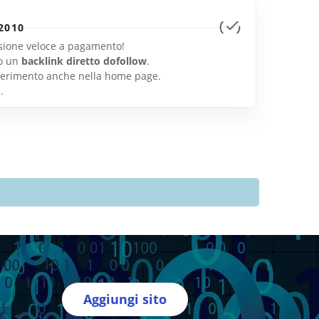
2010
lusione veloce a pagamento!
o un
backlink diretto dofollow
.
inserimento anche nella home page.
e
.
Aggiungi sito