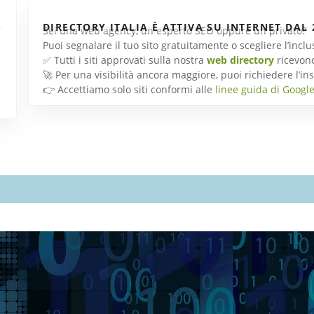
DIRECTORY ITALIA È ATTIVA SU INTERNET DAL 
Sei una web agency, un esperto SEO oppure un privato?
Puoi segnalare il tuo sito gratuitamente o scegliere l’inc
✅ Tutti i siti approvati sulla nostra
web directory
ricevon
🚀 Per una visibilità ancora maggiore, puoi richiedere l’
👉 Accettiamo solo siti conformi alle
linee guida di Googl