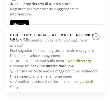
👤
Sei il proprietario di questo sito?
Registrati per rivendicarlo e aggiornare le
informazioni.
Modifica
DIRECTORY ITALIA È ATTIVA SU INTERNET
DAL 2010
Sei una web agency, un esperto SEO oppure un
privato?
Puoi segnalare il tuo sito gratuitamente o scegliere
l’inclusione veloce a pagamento!
✅ Tutti i siti approvati sulla nostra
web directory
ricevono un
backlink diretto dofollow
.
🚀 Per una visibilità ancora maggiore, puoi richiedere
l’inserimento anche nella home page.
👉 Accettiamo solo siti conformi alle
linee guida di
Google
.