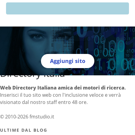
Aggiungi sito
Directory Italia
Web Directory Italiana
amica dei motori di ricerca
.
Inserisci il tuo sito web con l'inclusione veloce e verrà
visionato dal nostro staff entro 48 ore.
© 2010-2026 fmstudio.it
ULTIME DAL BLOG