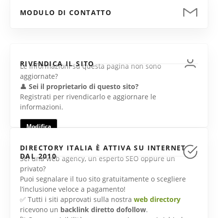
MODULO DI CONTATTO
RIVENDICA IL SITO
Le informazioni su questa pagina non sono
aggiornate?
👤
Sei il proprietario di questo sito?
Registrati per rivendicarlo e aggiornare le
informazioni.
Modifica
DIRECTORY ITALIA È ATTIVA SU INTERNET
DAL 2010
Sei una web agency, un esperto SEO oppure un
privato?
Puoi segnalare il tuo sito gratuitamente o scegliere
l’inclusione veloce a pagamento!
✅ Tutti i siti approvati sulla nostra
web directory
ricevono un
backlink diretto dofollow
.