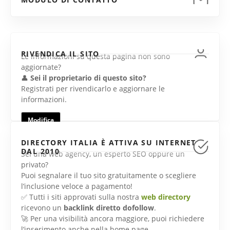
RIVENDICA IL SITO
Le informazioni su questa pagina non sono
aggiornate?
👤
Sei il proprietario di questo sito?
Registrati per rivendicarlo e aggiornare le
informazioni.
Modifica
DIRECTORY ITALIA È ATTIVA SU INTERNET
DAL 2010
Sei una web agency, un esperto SEO oppure un
privato?
Puoi segnalare il tuo sito gratuitamente o scegliere
l’inclusione veloce a pagamento!
✅ Tutti i siti approvati sulla nostra
web directory
ricevono un
backlink diretto dofollow
.
🚀 Per una visibilità ancora maggiore, puoi richiedere
l’inserimento anche nella home page.