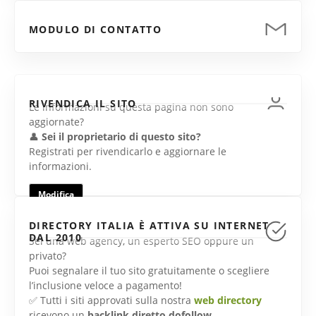
MODULO DI CONTATTO
RIVENDICA IL SITO
Le informazioni su questa pagina non sono
aggiornate?
👤
Sei il proprietario di questo sito?
Registrati per rivendicarlo e aggiornare le
informazioni.
Modifica
DIRECTORY ITALIA È ATTIVA SU INTERNET
DAL 2010
Sei una web agency, un esperto SEO oppure un
privato?
Puoi segnalare il tuo sito gratuitamente o scegliere
l’inclusione veloce a pagamento!
✅ Tutti i siti approvati sulla nostra
web directory
ricevono un
backlink diretto dofollow
.