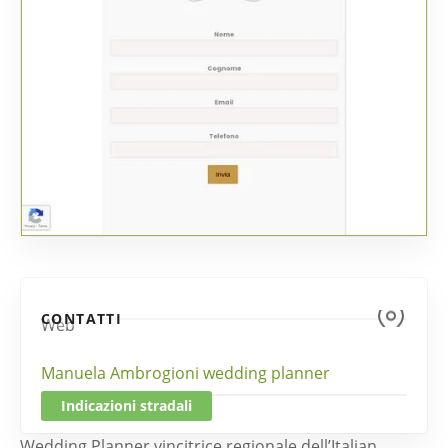
CONTATTI
Web
Manuela Ambrogioni wedding planner
Indicazioni stradali
Wedding Planner vincitrice regionale dell’Italian