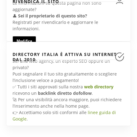
RIVENDICA IL SITO
Le informazioni su questa pagina non sono
aggiornate?
👤
Sei il proprietario di questo sito?
Registrati per rivendicarlo e aggiornare le
informazioni.
Modifica
DIRECTORY ITALIA È ATTIVA SU INTERNET
DAL 2010
Sei una web agency, un esperto SEO oppure un
privato?
Puoi segnalare il tuo sito gratuitamente o scegliere
l’inclusione veloce a pagamento!
✅ Tutti i siti approvati sulla nostra
web directory
ricevono un
backlink diretto dofollow
.
🚀 Per una visibilità ancora maggiore, puoi richiedere
l’inserimento anche nella home page.
👉 Accettiamo solo siti conformi alle
linee guida di
Google
.