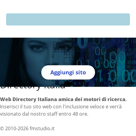
Aggiungi sito
Directory Italia
Web Directory Italiana
amica dei motori di ricerca
.
Inserisci il tuo sito web con l'inclusione veloce e verrà
visionato dal nostro staff entro 48 ore.
© 2010-2026 fmstudio.it