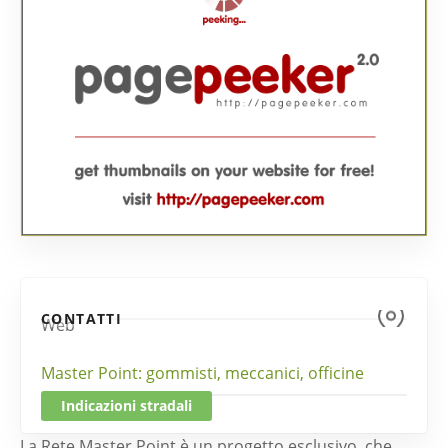
CONTATTI
Web
Master Point: gommisti, meccanici, officine
Indicazioni stradali
La Rete Master Point è un progetto esclusivo, che