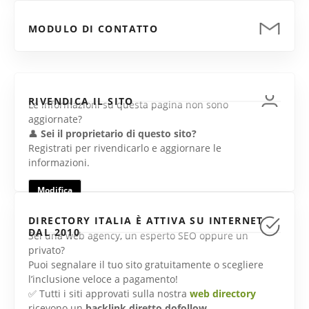
MODULO DI CONTATTO
RIVENDICA IL SITO
Le informazioni su questa pagina non sono
aggiornate?
👤
Sei il proprietario di questo sito?
Registrati per rivendicarlo e aggiornare le
informazioni.
Modifica
DIRECTORY ITALIA È ATTIVA SU INTERNET
DAL 2010
Sei una web agency, un esperto SEO oppure un
privato?
Puoi segnalare il tuo sito gratuitamente o scegliere
l’inclusione veloce a pagamento!
✅ Tutti i siti approvati sulla nostra
web directory
ricevono un
backlink diretto dofollow
.