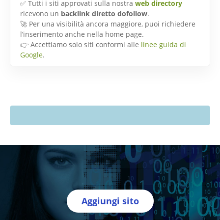
✅ Tutti i siti approvati sulla nostra
web directory
ricevono un
backlink diretto dofollow
.
🚀 Per una visibilità ancora maggiore, puoi richiedere
l’inserimento anche nella home page.
👉 Accettiamo solo siti conformi alle
linee guida di
Google
.
Aggiungi sito