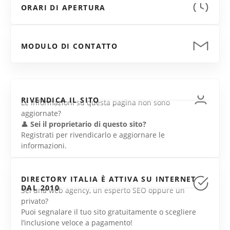
ORARI DI APERTURA
MODULO DI CONTATTO
RIVENDICA IL SITO
Le informazioni su questa pagina non sono
aggiornate?
👤
Sei il proprietario di questo sito?
Registrati per rivendicarlo e aggiornare le
informazioni.
DIRECTORY ITALIA È ATTIVA SU INTERNET
DAL 2010
Sei una web agency, un esperto SEO oppure un
privato?
Puoi segnalare il tuo sito gratuitamente o scegliere
l’inclusione veloce a pagamento!