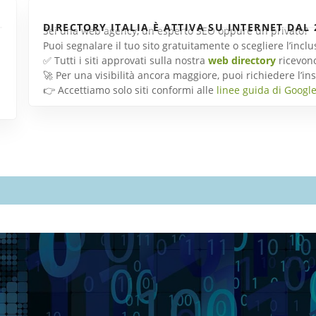
DIRECTORY ITALIA È ATTIVA SU INTERNET DAL 
Sei una web agency, un esperto SEO oppure un privato?
Puoi segnalare il tuo sito gratuitamente o scegliere l’inc
✅ Tutti i siti approvati sulla nostra
web directory
ricevon
🚀 Per una visibilità ancora maggiore, puoi richiedere l’
👉 Accettiamo solo siti conformi alle
linee guida di Googl