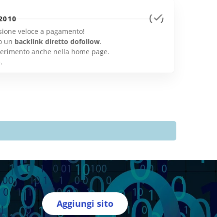
2010
lusione veloce a pagamento!
o un
backlink diretto dofollow
.
inserimento anche nella home page.
e
.
Aggiungi sito